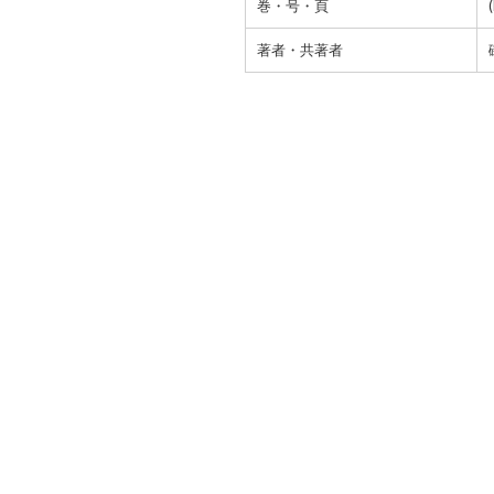
巻・号・頁
著者・共著者