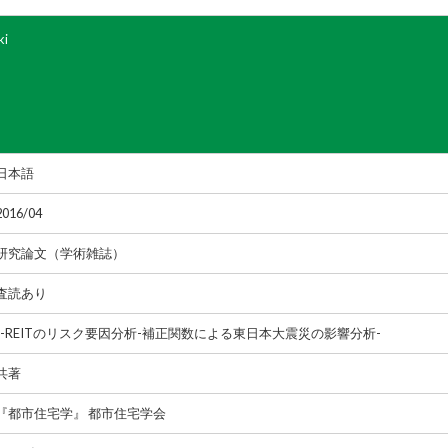
ki
日本語
2016/04
研究論文（学術雑誌）
査読あり
J-REITのリスク要因分析-補正関数による東日本大震災の影響分析-
共著
『都市住宅学』 都市住宅学会