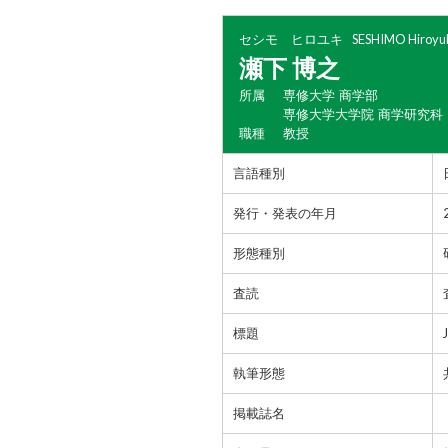
セシモ ヒロユキ
SESHIMO Hiroyu
瀬下 博之
所属
専修大学 商学部
専修大学大学院 商学研究科
職種
教授
言語種別
発行・発表の年月
形態種別
査読
標題
執筆形態
掲載誌名