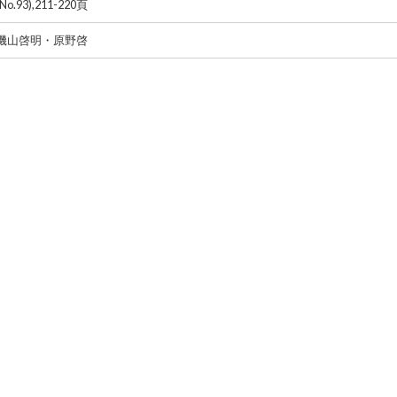
(No.93),211-220頁
磯山啓明・原野啓