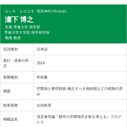
セシモ ヒロユキ
SESHIMO Hiroyuki
瀬下 博之
所属
専修大学 商学部
専修大学大学院 商学研究科
職種
教授
言語種別
日本語
発行・発表の年
2014
月
形態種別
学術書
空閑地と都市財政-修正すべき相続税などの税制の歪
標題
み-
執筆形態
分担執筆
浅見泰司編『都市の空閑地空き家を考える』プログ
掲載誌名
レス