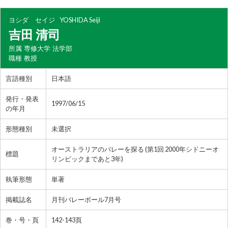
ヨシダ セイジ
YOSHIDA Seiji
吉田 清司
所属
専修大学 法学部
職種
教授
言語種別
日本語
発行・発表
1997/06/15
の年月
形態種別
未選択
オーストラリアのバレーを探る (第1回 2000年シドニーオ
標題
リンピックまであと3年)
執筆形態
単著
掲載誌名
月刊バレーボール7月号
巻・号・頁
142-143頁