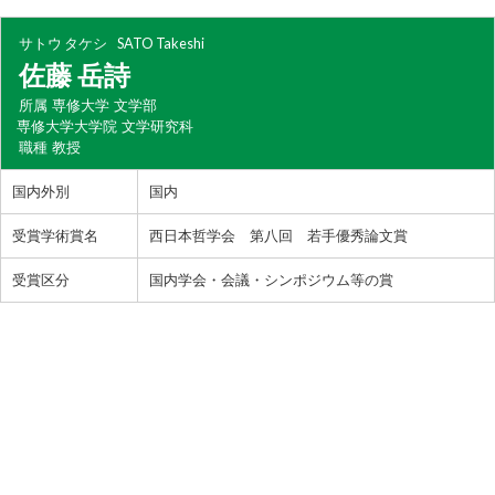
サトウ タケシ
SATO Takeshi
佐藤 岳詩
所属
専修大学 文学部
専修大学大学院 文学研究科
職種
教授
国内外別
国内
受賞学術賞名
西日本哲学会 第八回 若手優秀論文賞
受賞区分
国内学会・会議・シンポジウム等の賞