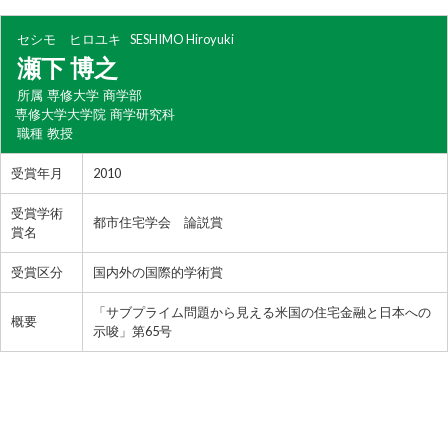
セシモ ヒロユキ
SESHIMO Hiroyuki
瀬下 博之
所属
専修大学 商学部
専修大学大学院 商学研究科
職種
教授
受賞年月
2010
受賞学術
都市住宅学会 論説賞
賞名
受賞区分
国内外の国際的学術賞
「サブプライム問題から見える米国の住宅金融と日本への
概要
示唆」第65号