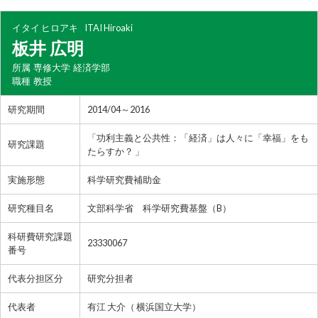
イタイ ヒロアキ
ITAI Hiroaki
板井 広明
所属
専修大学 経済学部
職種
教授
研究期間
2014/04～2016
「功利主義と公共性：「経済」は人々に「幸福」をも
研究課題
たらすか？ 」
実施形態
科学研究費補助金
研究種目名
文部科学省 科学研究費基盤（B）
科研費研究課題
23330067
番号
代表分担区分
研究分担者
代表者
有江 大介（ 横浜国立大学）