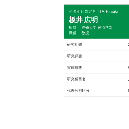
イタイ ヒロアキ
ITAI Hiroaki
板井 広明
所属
専修大学 経済学部
職種
教授
研究期間
研究課題
実施形態
研究種目名
代表分担区分