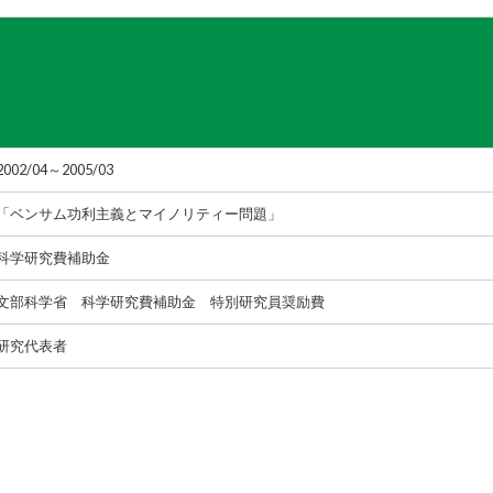
2002/04～2005/03
「ベンサム功利主義とマイノリティー問題」
科学研究費補助金
文部科学省 科学研究費補助金 特別研究員奨励費
研究代表者