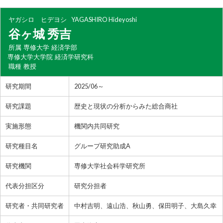
ヤガシロ ヒデヨシ
YAGASHIRO Hideyoshi
谷ヶ城 秀吉
所属
専修大学 経済学部
専修大学大学院 経済学研究科
職種
教授
研究期間
2025/06～
研究課題
歴史と現状の分析からみた総合商社
実施形態
機関内共同研究
研究種目名
グループ研究助成A
研究機関
専修大学社会科学研究所
代表分担区分
研究分担者
研究者・共同研究者
中村吉明、遠山浩、秋山勇、保田明子、大島久幸