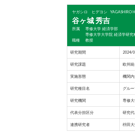
ヤガシロ ヒデヨシ
YAGASHIRO H
谷ヶ城 秀吉
所属
専修大学 経済学部
専修大学大学院 経済学研究
職種
教授
研究期間
2024/
研究課題
欧州統
実施形態
機関内
研究種目名
グルー
研究機関
専修大
代表分担区分
研究代
連携研究者
枡田大