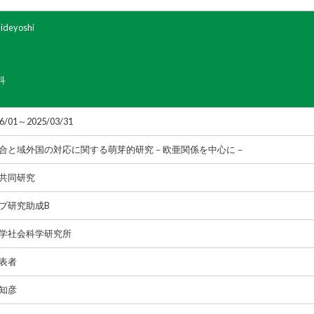
ideyoshi
科
06/01～2025/03/31
合と域外国の対応に関する萌芽的研究－欧亜関係を中心に－
共同研究
プ研究助成B
学社会科学研究所
表者
知彦