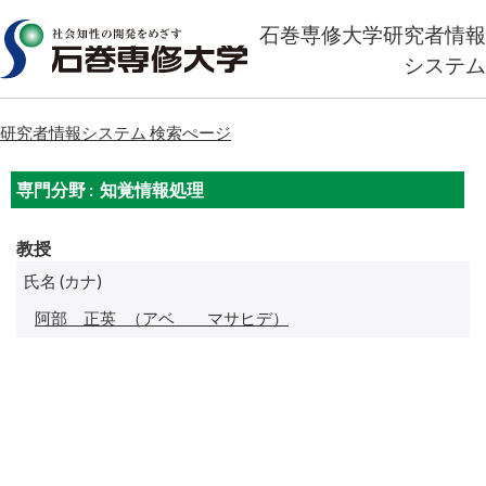
石巻専修大学研究者情報
システム
研究者情報システム 検索ぺージ
専門分野 : 知覚情報処理
教授
氏名 (カナ)
阿部 正英
（アベ マサヒデ）