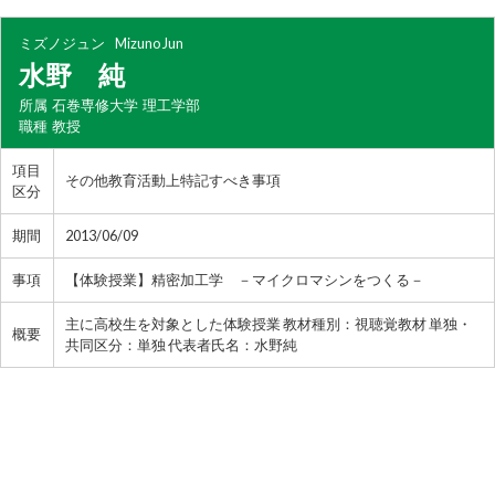
ミズノジュン
Mizuno Jun
水野 純
所属
石巻専修大学 理工学部
職種
教授
項目
その他教育活動上特記すべき事項
区分
期間
2013/06/09
事項
【体験授業】精密加工学 －マイクロマシンをつくる－
主に高校生を対象とした体験授業 教材種別：視聴覚教材 単独・
概要
共同区分：単独 代表者氏名：水野純