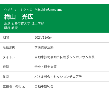
ウメヤマ ミツヒロ
Mitsuhiro Umeyama
梅山 光広
所属
石巻専修大学 理工学部
職種
教授
期間
2024/11/06～
活動形態
学術貢献活動
タイトル
自動車技術会動力伝達系シンポジウム座長
種別
学会・研究会等
役割
パネル司会・セッションチェア等
主催者・発行元
自動車技術会