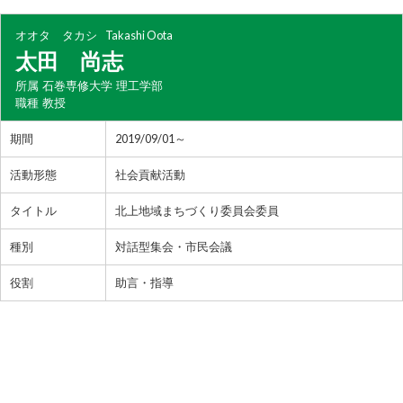
オオタ タカシ
Takashi Oota
太田 尚志
所属
石巻専修大学 理工学部
職種
教授
期間
2019/09/01～
活動形態
社会貢献活動
タイトル
北上地域まちづくり委員会委員
種別
対話型集会・市民会議
役割
助言・指導