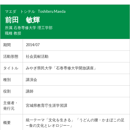
マエダ トシテル
Toshiteru Maeda
前田 敏輝
所属
石巻専修大学 理工学部
職種
教授
期間
2014/07
活動形態
社会貢献活動
タイトル
みやぎ県民大学「石巻専修大学開放講座」
種別
講演会
役割
講師
主催者・
宮城県教育庁生涯学習課
発行元
統一テーマ「文化を生きる」 「うどんの腰・かまぼこの足
概要
—食の文化とレオロジー—」