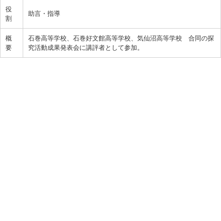
役
助言・指導
割
概
石巻高等学校、石巻好文館高等学校、気仙沼高等学校 合同の探
要
究活動成果発表会に講評者として参加。