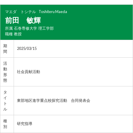
マエダ トシテル
Toshiteru Maeda
前田 敏輝
所属
石巻専修大学 理工学部
職種
教授
期
2025/03/15
間
活
動
社会貢献活動
形
態
タ
イ
東部地区進学重点校探究活動 合同発表会
ト
ル
種
研究指導
別