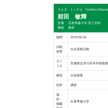
マエダ トシテル
Toshiteru Maeda
前田 敏輝
所属
石巻専修大学 理工学部
職種
教授
期間
2019/06/26
活動
社会貢献活動
形態
タイ
宮城県志津川高等学校模擬
トル
種別
出前授業
役割
講師
場
所・
石巻専修大学
掲載