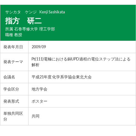
サシカタ ケンジ
Kenji Sashikata
指方 研二
所属
石巻専修大学 理工学部
職種
教授
発表年月日
2009/09
Pt(111)電極における銅UPD過程の電位ステップ法による
発表テーマ
解析
会議名
平成21年度 化学系学協会東北大会
学会区分
地方学会
発表形式
ポスター
単独共同区
共同
分