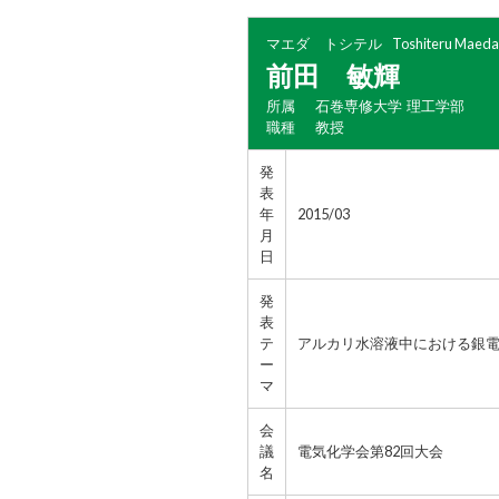
マエダ トシテル
Toshiteru Maeda
前田 敏輝
所属
石巻専修大学 理工学部
職種
教授
発
表
年
2015/03
月
日
発
表
テ
アルカリ水溶液中における銀
ー
マ
会
議
電気化学会第82回大会
名