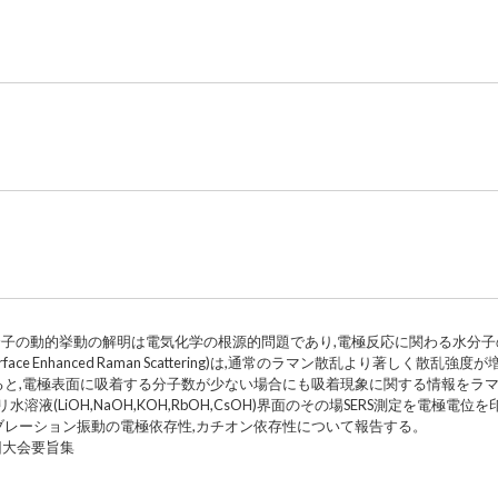
子の動的挙動の解明は電気化学の根源的問題であり,電極反応に関わる水分
rface Enhanced Raman Scattering)は,通常のラマン散乱より著しく
すると,電極表面に吸着する分子数が少ない場合にも吸着現象に関する情報をラ
溶液(LiOH,NaOH,KOH,RbOH,CsOH)界面のその場SERS測定を電極
ブレーション振動の電極依存性,カチオン依存性について報告する。
回大会要旨集