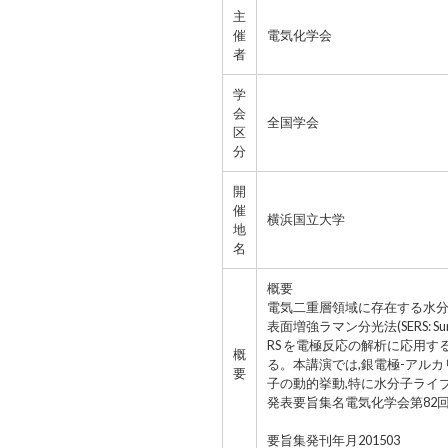
主
催
電気化学会
者
学
会
全国学会
区
分
開
催
横浜国立大学
地
名
概要
電気二重層領域に存在する水分
表面増強ラマン分光法(SERS: Su
RS を電極反応の解析に応用
概
る。本講演では,銀電極-アルカリ水
要
子の動的挙動,特に水分子ライ
発表要旨集名電気化学会第82
要旨集発刊年月201503