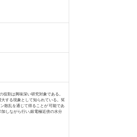
子の役割は興味深い研究対象である。
散乱強度が増大する現象として知られている。SE
マン散乱を通じて得ることが 可能であ
電位を印加しながら行い,銀電極近傍の水分