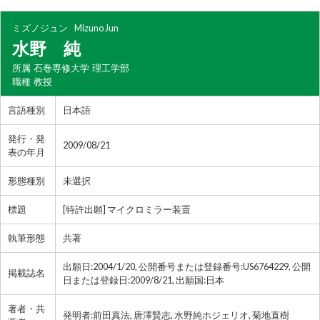
ミズノジュン
Mizuno Jun
水野 純
所属
石巻専修大学 理工学部
職種
教授
言語種別
日本語
発行・発
2009/08/21
表の年月
形態種別
未選択
標題
[特許出願] マイクロミラー装置
執筆形態
共著
出願日:2004/1/20, 公開番号または登録番号:US6764229, 公開
掲載誌名
日または登録日:2009/8/21, 出願国:日本
著者・共
発明者:前田真法, 唐澤賢志, 水野純ホジェリオ, 菊地直樹