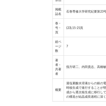
掲載
石巻専修大学研究紀要第23
誌名
巻・
号・
(23),15-21頁
頁
総ペ
ージ
7
数
著
者・
指方研二、内田貴志、高橋
共著
者
過塩素酸水溶液からの銀の
時核生成で進行することが
概要
成から逐次核生成に移行し
の構造が結晶成長過程に深