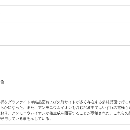
号
敏倫
電析をグラファイト単結晶面および欠陥サイトが多く存在する多結晶面で行っ
明らかになった。また、アンモニウムイオンを含む溶液中ではいずれの電極も
ており、アンモニウムイオンが核生成を阻害することが示唆された。これらの
く寄与している事を示している。