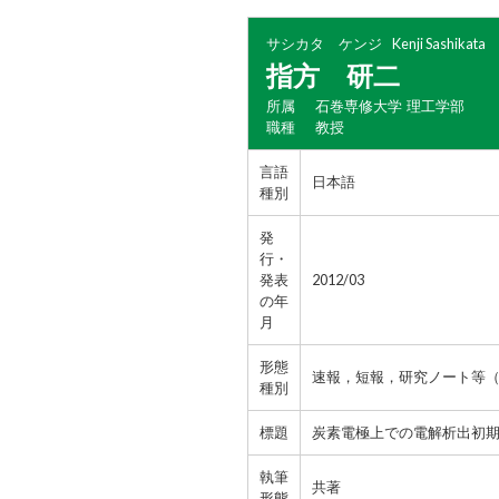
サシカタ ケンジ
Kenji Sashikata
指方 研二
所属
石巻専修大学 理工学部
職種
教授
言語
日本語
種別
発
行・
発表
2012/03
の年
月
形態
速報，短報，研究ノート等
種別
標題
炭素電極上での電解析出初
執筆
共著
形態