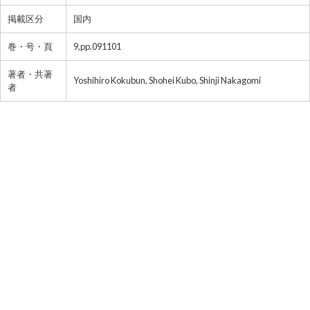
掲載区分
国内
巻・号・頁
9,pp.091101
著者・共著
Yoshihiro Kokubun, Shohei Kubo, Shinji Nakagomi
者