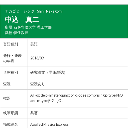
ナカゴミ シンジ
Shinji Nakagomi
中込 真二
所属
石巻専修大学 理工学部
職種
特任教授
言語種別
英語
発行・発表
2016/09
の年月
形態種別
研究論文（学術雑誌）
査読
査読あり
All-oxide p-n heterojunction diodes comprising p-type NiO
標題
and n-type β-Ga
O
2
3
執筆形態
共著
掲載誌名
Applied Physics Express